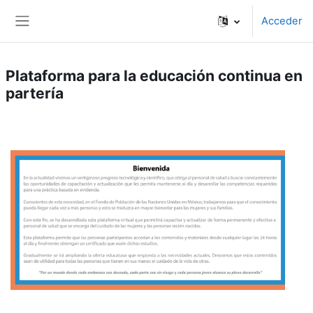
Salta al contenido principal
Acceder
Panel lateral
Plataforma para la educación continua en
partería